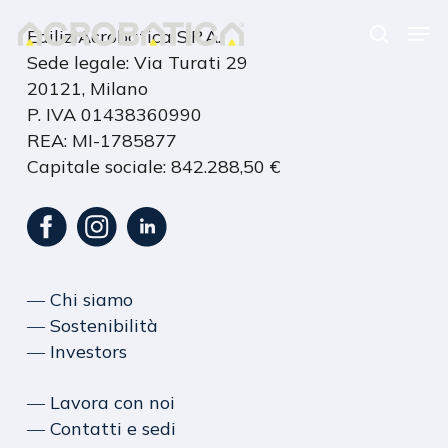
Skip
Men
EdiliziAcrobatica S.P.A.
to
search
Close
Sede legale: Via Turati 29
main
Menu
20121, Milano
content
S
P. IVA 01438360990
REA: MI-1785877
Capitale sociale: 842.288,50 €
― Chi siamo
― Sostenibilità
― Investors
― Lavora con noi
― Contatti e sedi