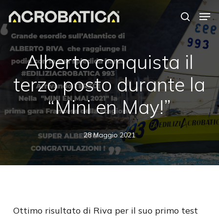
Skip
Men
to
search
Close
main
Menu
content
S
Alberto conquista il
terzo posto durante la
“Mini en May!”
28 Maggio 2021
Ottimo risultato di Riva per il suo primo test