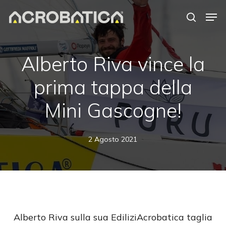
Skip
Men
to
search
Close
main
Menu
content
S
Alberto Riva vince la
prima tappa della
Mini Gascogne!
2 Agosto 2021
Alberto Riva sulla sua EdiliziAcrobatica taglia