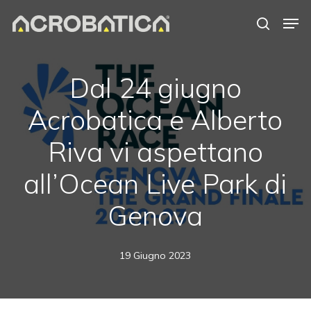
Skip
Men
to
search
Close
main
Menu
content
S
Dal 24 giugno
Acrobatica e Alberto
Riva vi aspettano
all’Ocean Live Park di
Genova
19 Giugno 2023