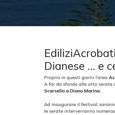
EdiliziAcrobat
Dianese … e c
Proprio in questi giorni l’area
Ac
A far da sfondo alle otto serate 
Scarsella a Diano Marina.
Premi invio per cercare oppure ESC per us
Ad inaugurare il festival, saran
le serate interverranno numerosi