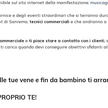
nibile sul sito internet della manifestazione:
musicago
nice e degli eventi straordinari che si terranno duran
iint di Sanremo,
tecnici commerciali
e che andranno a c
commerciale
e
ti piace stare a contatto con i clienti
,
ti carico quando devi conseguire obiettivi sfidanti a
lle tue vene e fin da bambino ti arra
ROPRIO TE!