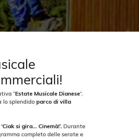
sicale
mmerciali!
Search
ativa “
Estate Musicale Dianese
”.
rà lo splendido
parco di villa
‘Ciak si gira… Cinemà!’.
Durante
rogramma completo delle serate e