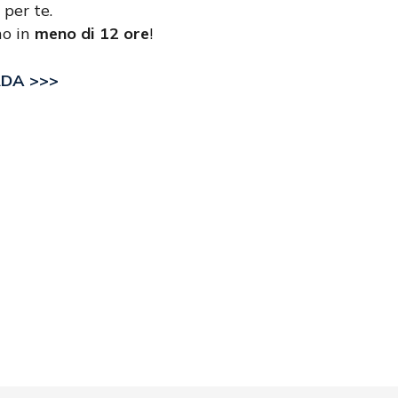
 per te.
no in
meno di 12 ore
!
RDA >>>