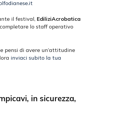
lfodianese.it
te il festival,
EdiliziAcrobatica
ompletare lo staff operativo
 se pensi di avere un’attitudine
llora
inviaci subito la tua
mpicavi, in sicurezza,