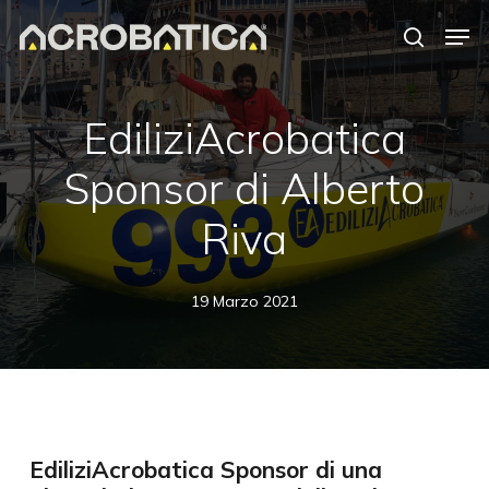
Skip
Men
to
search
Close
main
Menu
content
S
EdiliziAcrobatica
Sponsor di Alberto
Riva
19 Marzo 2021
EdiliziAcrobatica Sponsor di una