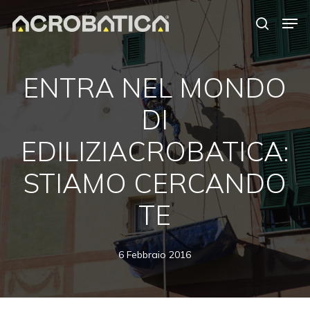
Skip
Men
to
search
Close
main
Menu
content
S
ENTRA NEL MONDO
DI
EDILIZIACROBATICA:
STIAMO CERCANDO
TE
6 Febbraio 2016