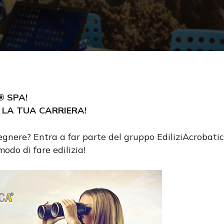
® SPA!
 LA TUA CARRIERA!
egnere? Entra a far parte del gruppo EdiliziAcrobati
cire
do di fare edilizia!