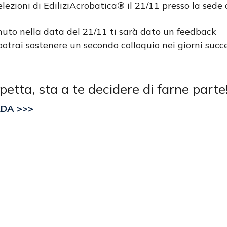
lezioni di EdiliziAcrobatica
®
il 21/11 presso la sede
a
enuto nella data del 21/11 ti sarà dato un feedback
potrai sostenere un secondo colloquio nei giorni succ
petta, sta a te decidere di farne parte
RDA >>>