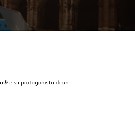
Search
ca
®
e sii protagonista di un