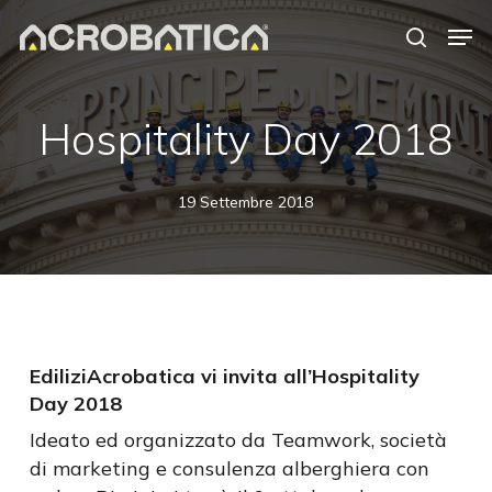
Skip
Men
to
search
Close
main
Menu
content
S
Hospitality Day 2018
19 Settembre 2018
EdiliziAcrobatica vi invita all’Hospitality
Day 2018
Ideato ed organizzato da Teamwork, società
di marketing e consulenza alberghiera con