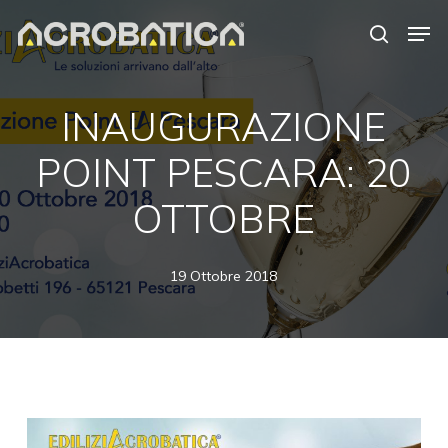
Skip
Men
to
search
Close
main
Menu
content
S
INAUGURAZIONE
POINT PESCARA: 20
OTTOBRE
19 Ottobre 2018