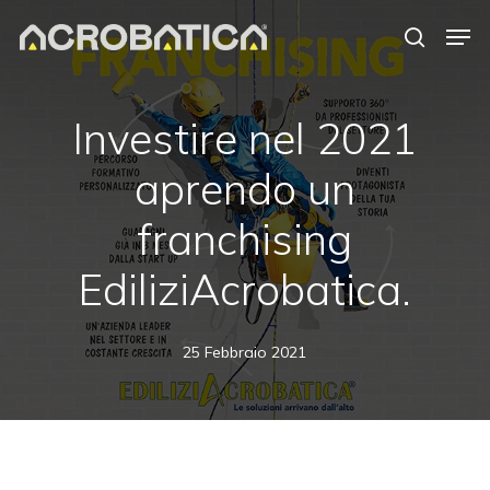
Skip
Men
to
search
Close
main
Menu
content
S
Investire nel 2021
aprendo un
franchising
EdiliziAcrobatica.
25 Febbraio 2021