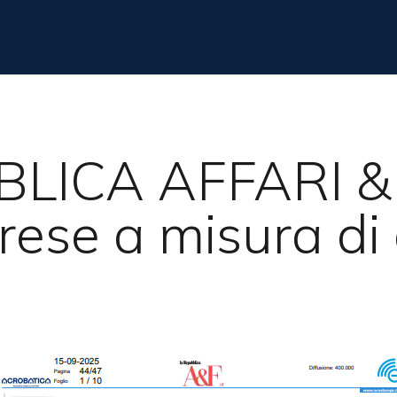
LICA AFFARI &
prese a misura di
cire