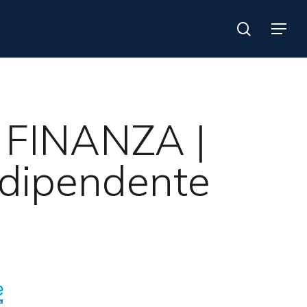
search
Menu
 FINANZA |
 dipendente
Search