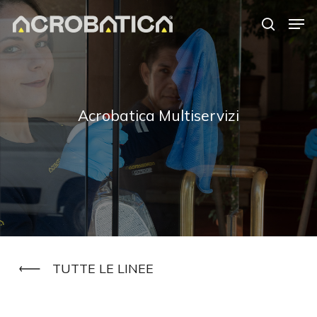
Skip
Men
to
search
Close
main
Menu
content
S
Acrobatica Multiservizi
TUTTE LE LINEE