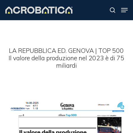
Skip
Men
to
search
Close
main
Menu
content
S
LA REPUBBLICA ED. GENOVA | TOP 500
Il valore della produzione nel 2023 è di 75
miliardi