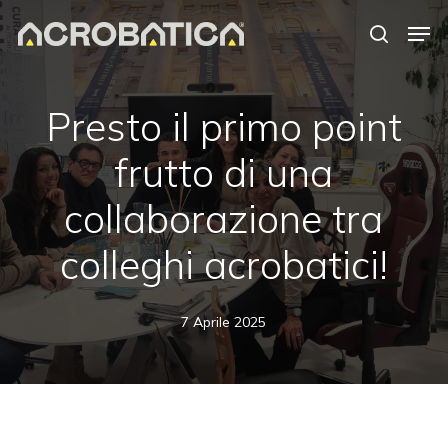
Skip
Men
to
search
Close
main
Menu
content
S
Presto il primo point
frutto di una
collaborazione tra
colleghi acrobatici!
7 Aprile 2025