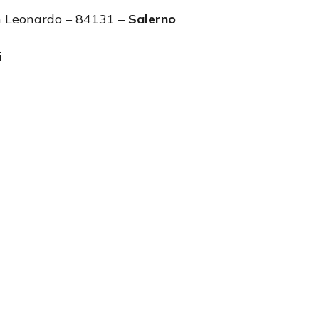
n Leonardo – 84131 –
Salerno
i