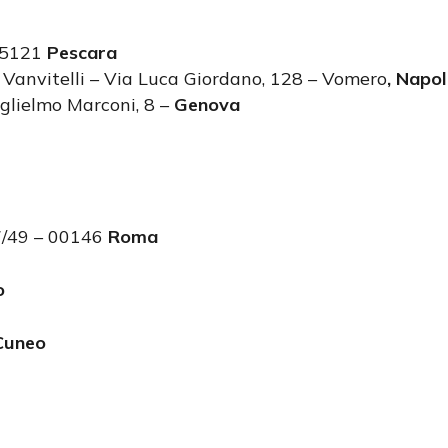
65121
Pescara
 Vanvitelli – Via Luca Giordano, 128 – Vomero
,
Napol
glielmo Marconi, 8 –
Genova
47/49 – 00146
Roma
o
Cuneo