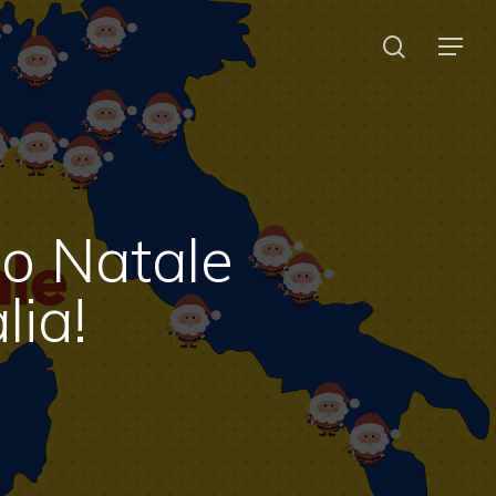
search
Menu
o Natale
lia!