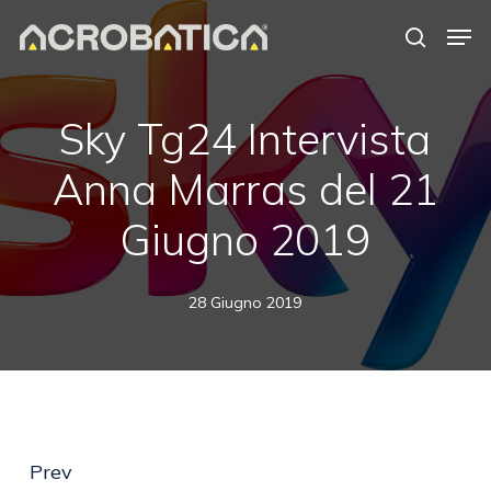
Skip
Men
to
search
Close
main
Menu
content
S
Sky Tg24 Intervista
Anna Marras del 21
Giugno 2019
28 Giugno 2019
Prev