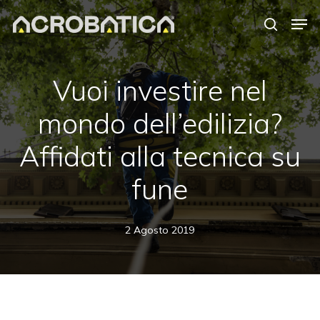
Skip
Men
to
search
Close
main
Menu
content
S
Vuoi investire nel
mondo dell’edilizia?
Affidati alla tecnica su
fune
2 Agosto 2019