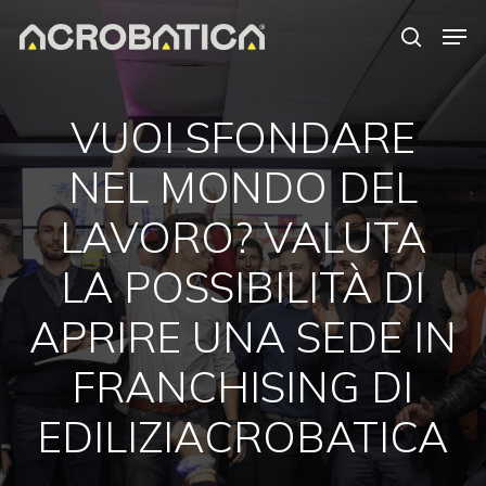
Skip
Men
to
search
Close
main
Menu
content
S
VUOI SFONDARE
NEL MONDO DEL
LAVORO? VALUTA
LA POSSIBILITÀ DI
APRIRE UNA SEDE IN
FRANCHISING DI
EDILIZIACROBATICA