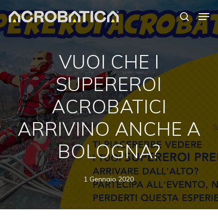
Skip
Men
to
search
Close
main
Menu
content
S
VUOI CHE I
SUPEREROI
ACROBATICI
ARRIVINO ANCHE A
BOLOGNA?
1 Gennaio 2020