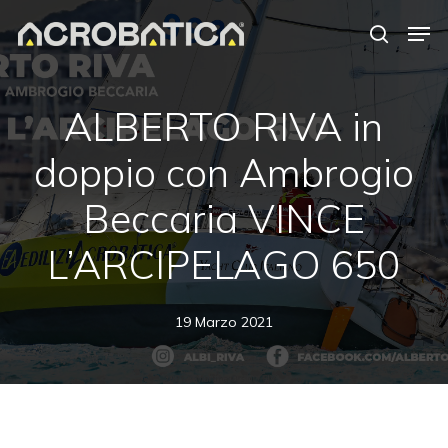
Skip
Men
to
search
Close
main
Menu
content
S
ALBERTO RIVA in
doppio con Ambrogio
Beccaria VINCE
L’ARCIPELAGO 650
19 Marzo 2021