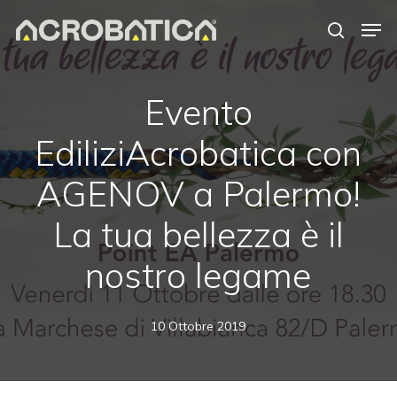
Skip
Men
to
search
Close
main
Menu
content
S
Evento
EdiliziAcrobatica con
AGENOV a Palermo!
La tua bellezza è il
nostro legame
10 Ottobre 2019