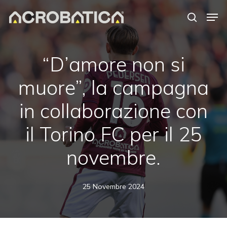
Skip
Men
to
search
Close
main
Menu
content
S
“D’amore non si
muore”, la campagna
in collaborazione con
il Torino FC per il 25
novembre.
25 Novembre 2024