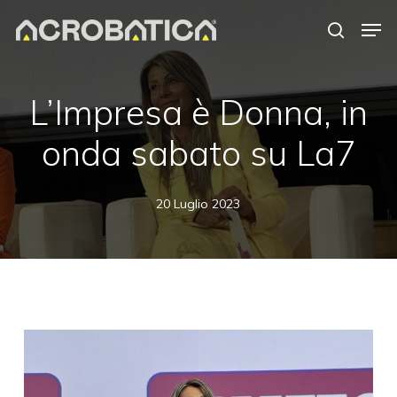
Skip
Men
to
search
Close
main
Menu
content
S
L’Impresa è Donna, in
onda sabato su La7
20 Luglio 2023